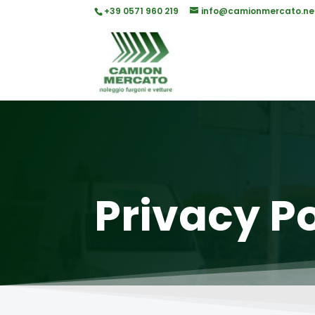
+39 0571 960 219
info@camionmercato.ne
Privacy Po