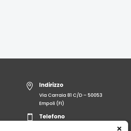
Indirizzo

Via Carraia 81 C/D – 50053
Empoli (FI)
Telefono

+39 0571 96 0219