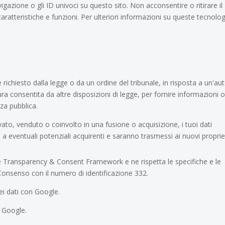
azione o gli ID univoci su questo sito. Non acconsentire o ritirare il
atteristiche e funzioni. Per ulteriori informazioni su queste tecnolog
ichiesto dalla legge o da un ordine del tribunale, in risposta a un'aut
ura consentita da altre disposizioni di legge, per fornire informazioni 
zza pubblica.
vato, venduto o coinvolto in una fusione o acquisizione, i tuoi dati
 a eventuali potenziali acquirenti e saranno trasmessi ai nuovi propriet
Transparency & Consent Framework e ne rispetta le specifiche e le
l Consenso con il numero di identificazione 332.
i dati con Google.
i Google.