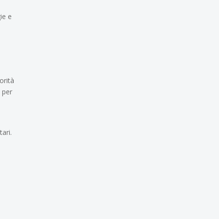
ie e
orità
o per
ari.