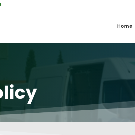
t
Home
licy