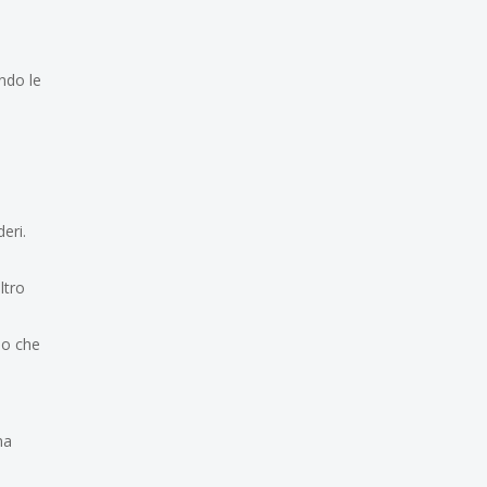
ndo le
deri.
altro
eno che
na