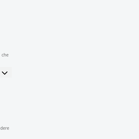
i che
edere