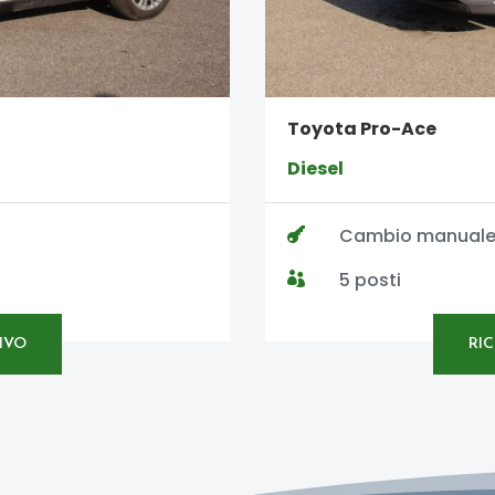
Toyota Pro-Ace
Diesel
Cambio manual

5 posti

IVO
RI