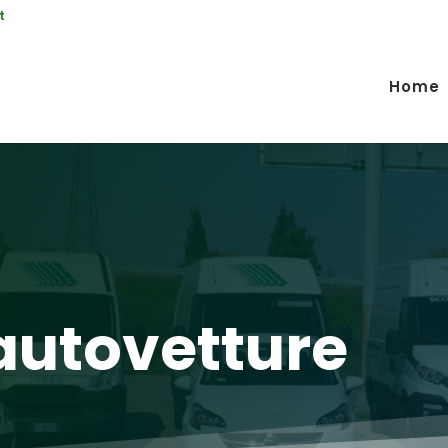
t
Home
autovetture