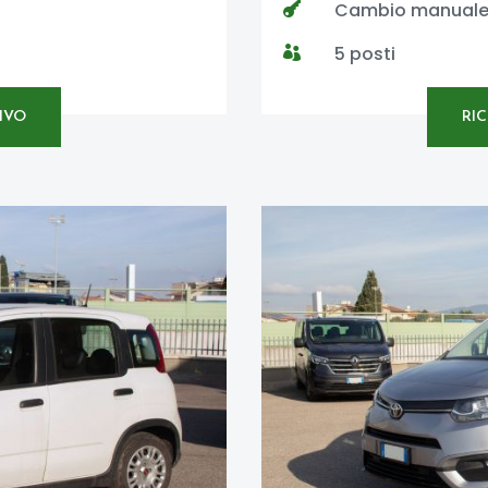
Cambio manual

5 posti

IVO
RI