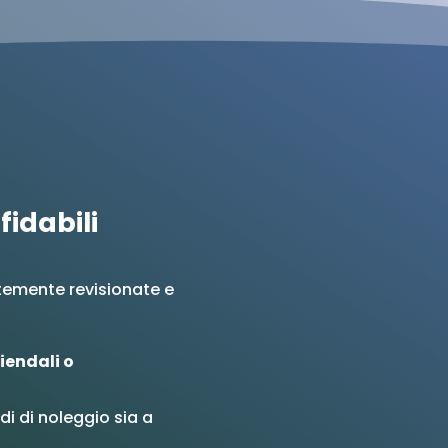
fidabili
ntemente revisionate e
iendali o
di di noleggio sia a