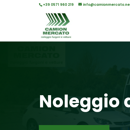
+39 0571 960 219
info@camionmercato.ne
Noleggio 