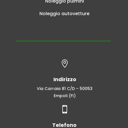
Noleggio pulmini
Noleggio autovetture

Indirizzo
Via Carraia 81 C/D – 50053
Empoli (FI)

Telefono